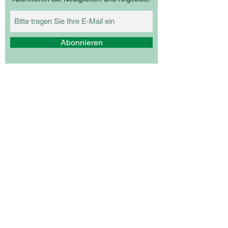
Abonnieren
Ich akzeptiere die
Datenschutzerklärung.
Ich möchte den Newsletter abbonieren.
Z
ECHMEISTER
Weinbau Zechmeister
Hochstraße 64
2380 Perchtoldsdorf
+43 1 865 91 57
weinbau-zechmeister@kabsi.at