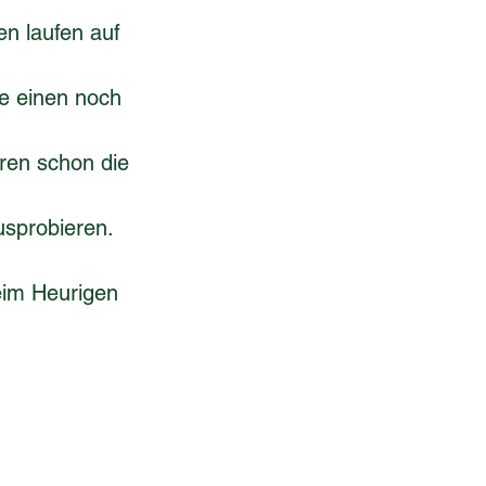
en laufen auf 
e einen noch 
eren schon die 
usprobieren. 
eim Heurigen 