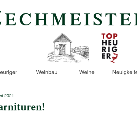
Z
ECHMEISTE
euriger
Weinbau
Weine
Neuigkeit
uni 2021
arnituren!