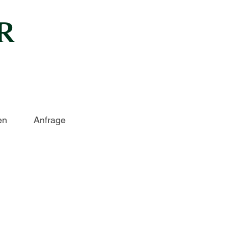
R
en
Anfrage