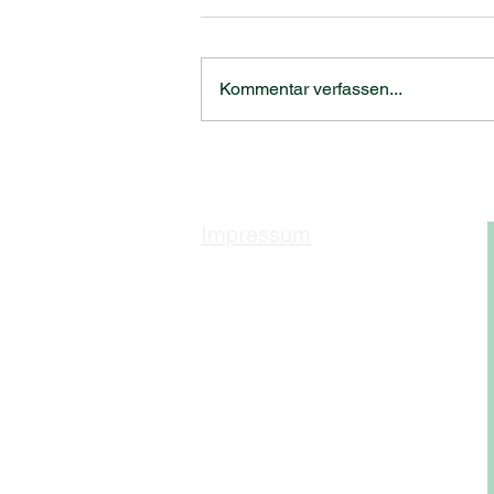
Kommentar verfassen...
TOP WEINGUT
Biosphärenpark Wienerwald
Impressum