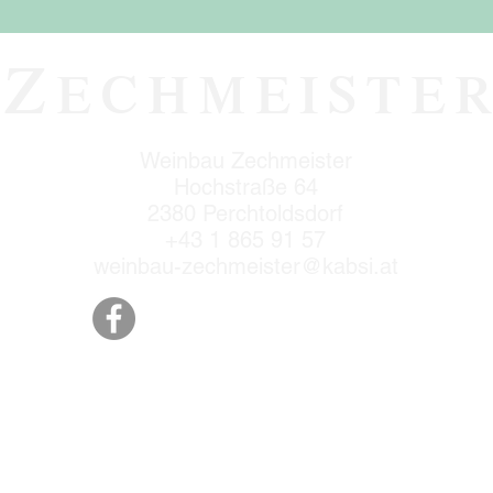
Z
ECHMEISTE
Weinbau Zechmeister
Hochstraße 64
2380 Perchtoldsdorf
+43 1 865 91 57
weinbau-zechmeister@kabsi.at