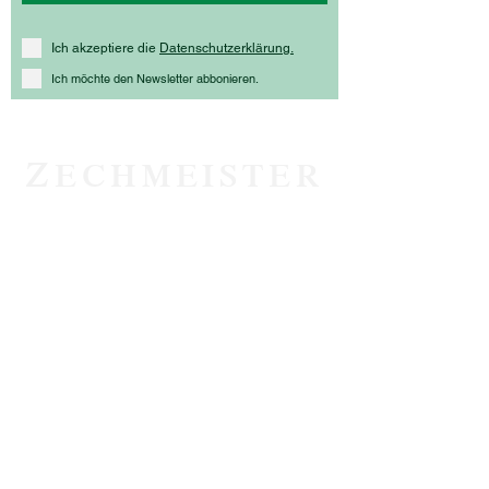
Ich akzeptiere die
Datenschutzerklärung.
Ich möchte den Newsletter abbonieren.
Z
ECHMEISTER
Weinbau Zechmeister
Hochstraße 64
2380 Perchtoldsdorf
+43 1 865 91 57
weinbau-zechmeister@kabsi.at
Datenschutzerklärung