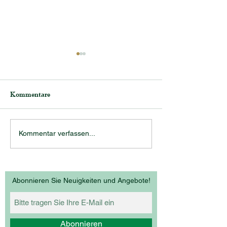
Kommentare
Frisch gefüllt!
2x Sortensieger
Kommentar verfassen...
Thermenregion
Abonnieren Sie Neuigkeiten und Angebote!
Abonnieren