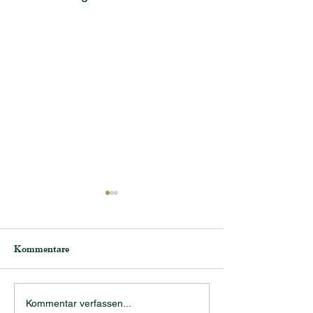
Kommentare
Frisch gefüllt!
2x Sortensieger
Kommentar verfassen...