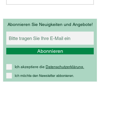
Thermenregion
Abonnieren Sie Neuigkeiten und Angebote!
Abonnieren
Ich akzeptiere die
Datenschutzerklärung.
Ich möchte den Newsletter abbonieren.
Z
ECHMEISTER
Weinbau Zechmeister
Hochstraße 64
2380 Perchtoldsdorf
+43 1 865 91 57
weinbau-zechmeister@kabsi.at