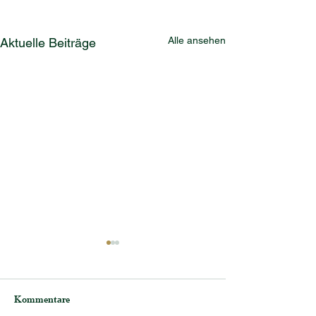
Alle ansehen
Aktuelle Beiträge
Kommentare
Frisch gefüllt!