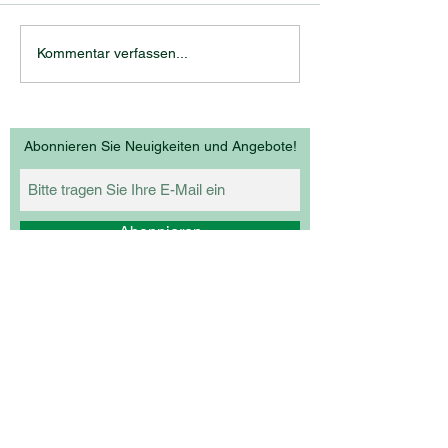
2x Sortensieger
Kommentar verfassen...
Thermenregion
Abonnieren Sie Neuigkeiten und Angebote!
Abonnieren
Ich akzeptiere die
Datenschutzerklärung.
Ich möchte den Newsletter abbonieren.
Z
ECHMEISTER
Weinbau Zechmeister